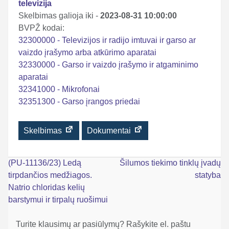
televizija
Skelbimas galioja iki -
2023-08-31 10:00:00
BVPŽ kodai:
32300000 - Televizijos ir radijo imtuvai ir garso ar
vaizdo įrašymo arba atkūrimo aparatai
32330000 - Garso ir vaizdo įrašymo ir atgaminimo
aparatai
32341000 - Mikrofonai
32351300 - Garso įrangos priedai
Skelbimas
Dokumentai
Navigacija
(PU-11136/23) Ledą
Šilumos tiekimo tinklų įvadų
tirpdančios medžiagos.
statyba
tarp
Natrio chloridas kelių
įrašų
barstymui ir tirpalų ruošimui
Turite klausimų ar pasiūlymų? Rašykite el. paštu