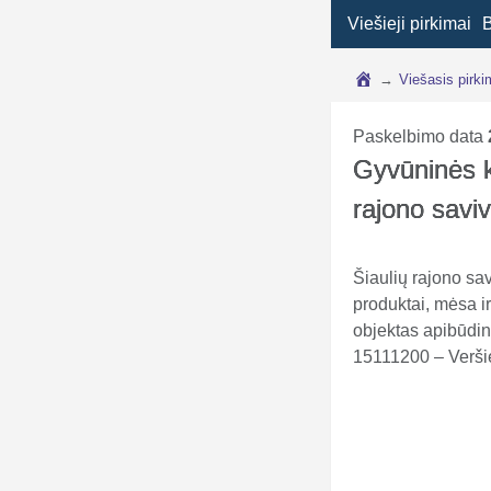
Viešieji pirkimai
→
Viešasis pirk
Paskelbimo data
Gyvūninės k
rajono savi
Šiaulių rajono sa
produktai, mėsa i
objektas apibūdi
15111200 – Verši