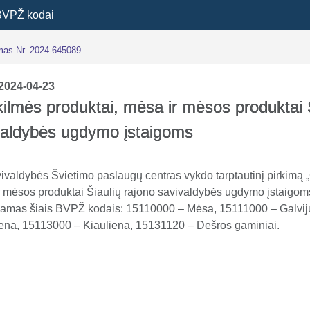
BVPŽ kodai
imas Nr. 2024-645089
2024-04-23
ilmės produktai, mėsa ir mėsos produktai 
valdybės ugdymo įstaigoms
vivaldybės Švietimo paslaugų centras vykdo tarptautinį pirkimą
r mėsos produktai Šiaulių rajono savivaldybės ugdymo įstaigom
namas šiais BVPŽ kodais: 15110000 – Mėsa, 15111000 – Galvij
ena, 15113000 – Kiauliena, 15131120 – Dešros gaminiai.