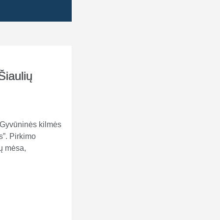
Šiaulių
 „Gyvūninės kilmės
s”. Pirkimo
ų mėsa,