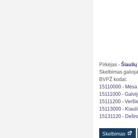
Pirkėjas -
Šiauli
Skelbimas galioja 
BVPŽ kodai:
15110000 - Mėsa
15111000 - Galvi
15111200 - Verši
15113000 - Kiaul
15131120 - Dešro
Skelbimas