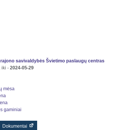
ų rajono savivaldybės Švietimo paslaugų centras
iki -
2024-05-29
jų mėsa
ena
iena
s gaminiai
Dokumentai