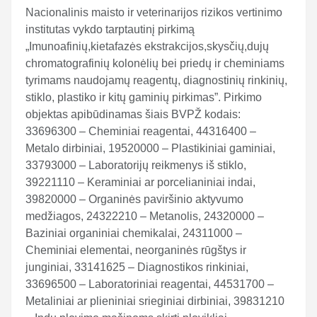
Nacionalinis maisto ir veterinarijos rizikos vertinimo
institutas vykdo tarptautinį pirkimą
„Imunoafinių,kietafazės ekstrakcijos,skysčių,dujų
chromatografinių kolonėlių bei priedų ir cheminiams
tyrimams naudojamų reagentų, diagnostinių rinkinių,
stiklo, plastiko ir kitų gaminių pirkimas”. Pirkimo
objektas apibūdinamas šiais BVPŽ kodais:
33696300 – Cheminiai reagentai, 44316400 –
Metalo dirbiniai, 19520000 – Plastikiniai gaminiai,
33793000 – Laboratorijų reikmenys iš stiklo,
39221110 – Keraminiai ar porcelianiniai indai,
39820000 – Organinės paviršinio aktyvumo
medžiagos, 24322210 – Metanolis, 24320000 –
Baziniai organiniai chemikalai, 24311000 –
Cheminiai elementai, neorganinės rūgštys ir
junginiai, 33141625 – Diagnostikos rinkiniai,
33696500 – Laboratoriniai reagentai, 44531700 –
Metaliniai ar plieniniai srieginiai dirbiniai, 39831210