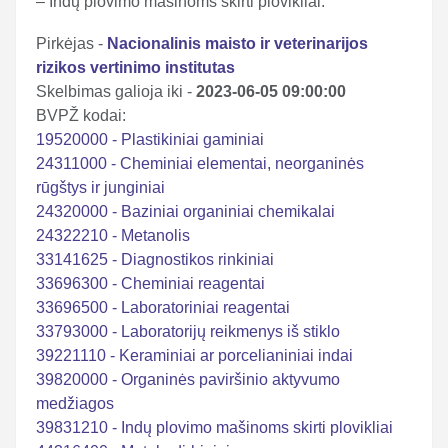
– Indų plovimo mašinoms skirti plovikliai.
Pirkėjas -
Nacionalinis maisto ir veterinarijos
rizikos vertinimo institutas
Skelbimas galioja iki -
2023-06-05 09:00:00
BVPŽ kodai:
19520000 - Plastikiniai gaminiai
24311000 - Cheminiai elementai, neorganinės
rūgštys ir junginiai
24320000 - Baziniai organiniai chemikalai
24322210 - Metanolis
33141625 - Diagnostikos rinkiniai
33696300 - Cheminiai reagentai
33696500 - Laboratoriniai reagentai
33793000 - Laboratorijų reikmenys iš stiklo
39221110 - Keraminiai ar porcelianiniai indai
39820000 - Organinės paviršinio aktyvumo
medžiagos
39831210 - Indų plovimo mašinoms skirti plovikliai