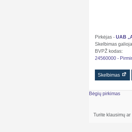
Pirkėjas -
UAB „A
Skelbimas galioja 
BVPŽ kodas:
24560000 - Pirmi
Skelbimas
Navigacija
Bėgių pirkimas
tarp
įrašų
Turite klausimų ar