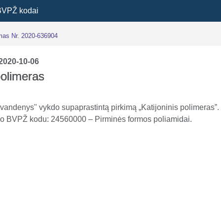
BVPŽ kodai
imas Nr. 2020-636904
2020-10-06
polimeras
vandenys" vykdo supaprastintą pirkimą „Katijoninis polimeras”.
o BVPŽ kodu: 24560000 – Pirminės formos poliamidai.