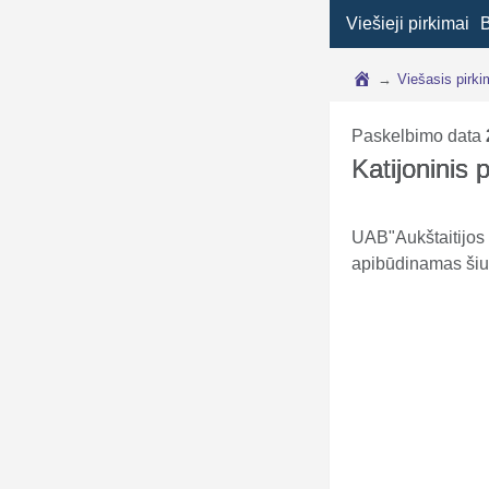
Viešieji pirkimai
→
Viešasis pirk
Paskelbimo data
Katijoninis 
UAB"Aukštaitijos 
apibūdinamas šiu