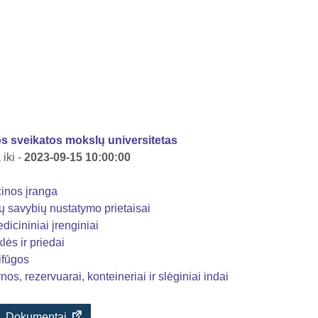
os sveikatos mokslų universitetas
iki -
2023-09-15 10:00:00
inos įranga
ų savybių nustatymo prietaisai
icininiai įrenginiai
lės ir priedai
ifūgos
os, rezervuarai, konteineriai ir slėginiai indai
Dokumentai