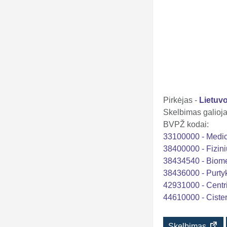
Pirkėjas -
Lietuv
Skelbimas galioja 
BVPŽ kodai:
33100000 - Medic
38400000 - Fizini
38434540 - Biomed
38436000 - Purtyk
42931000 - Centr
44610000 - Cistern
Skelbimas