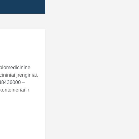
 biomedicininė
iniai įrenginiai,
 38436000 –
onteineriai ir