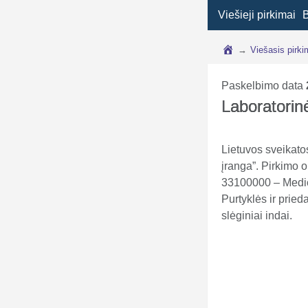
Viešieji pirkimai
→
Viešasis pirk
Paskelbimo data
Laboratorin
Lietuvos sveikato
įranga”. Pirkimo 
33100000 – Medic
Purtyklės ir pried
slėginiai indai.