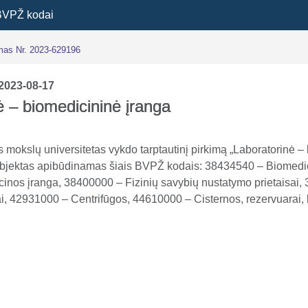
BVPŽ kodai
imas Nr. 2023-629196
2023-08-17
ė – biomedicininė įranga
s mokslų universitetas vykdo tarptautinį pirkimą „Laboratorinė –
objektas apibūdinamas šiais BVPŽ kodais: 38434540 – Biomedicin
inos įranga, 38400000 – Fizinių savybių nustatymo prietaisai,
ai, 42931000 – Centrifūgos, 44610000 – Cisternos, rezervuarai, k