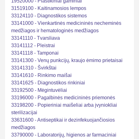
19520000 - Plastikiniai gaminiai
31519100 - Kaitinamosios lempos
33124110 - Diagnostikos sistemos
33141000 - Vienkartinės medicininės necheminės
medžiagos ir hematologinės medžiagos
33141110 - Tvarsliava
33141112 - Pleistrai
33141118 - Tamponai
33141300 - Venų punkcijų, kraujo ėmimo prietaisai
33141310 - Švirkštai
33141610 - Rinkimo maišai
33141625 - Diagnostikos rinkiniai
33192500 - Mėgintuvėliai
33196000 - Pagalbinės medicininės priemonės
33198200 - Popieriniai maišeliai arba įvyniokliai
sterilizacijai
33631600 - Antiseptikai ir dezinfekuojančiosios
medžiagos
33790000 - Laboratorijų, higienos ar farmaciniai