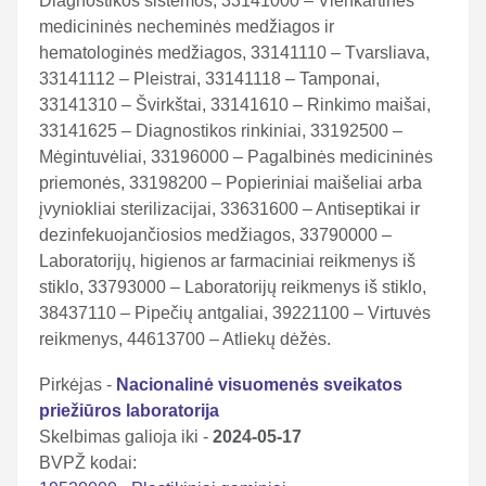
Diagnostikos sistemos, 33141000 – Vienkartinės
medicininės necheminės medžiagos ir
hematologinės medžiagos, 33141110 – Tvarsliava,
33141112 – Pleistrai, 33141118 – Tamponai,
33141310 – Švirkštai, 33141610 – Rinkimo maišai,
33141625 – Diagnostikos rinkiniai, 33192500 –
Mėgintuvėliai, 33196000 – Pagalbinės medicininės
priemonės, 33198200 – Popieriniai maišeliai arba
įvyniokliai sterilizacijai, 33631600 – Antiseptikai ir
dezinfekuojančiosios medžiagos, 33790000 –
Laboratorijų, higienos ar farmaciniai reikmenys iš
stiklo, 33793000 – Laboratorijų reikmenys iš stiklo,
38437110 – Pipečių antgaliai, 39221100 – Virtuvės
reikmenys, 44613700 – Atliekų dėžės.
Pirkėjas -
Nacionalinė visuomenės sveikatos
priežiūros laboratorija
Skelbimas galioja iki -
2024-05-17
BVPŽ kodai: