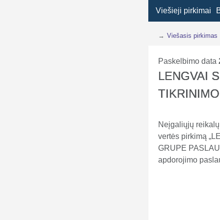
Viešieji pirkimai
→
Viešasis pirkimas
Paskelbimo data
LENGVAI 
TIKRINIM
Neįgaliųjų reikal
vertės pirkimą
GRUPE PASLAUGOS
apdorojimo pasla