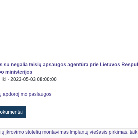
 su negalia teisių apsaugos agentūra prie Lietuvos Respub
o ministerijos
iki -
2023-05-03 08:00:00
ų apdorojimo paslaugos
okumentai
ių įkrovimo stotelių montavimas
Implantų viešasis pirkimas, tai