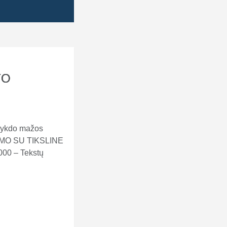
TO
 vykdo mažos
MO SU TIKSLINE
00 – Tekstų