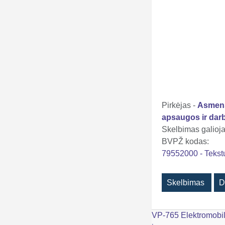
Pirkėjas -
Asmens
apsaugos ir darb
Skelbimas galioja 
BVPŽ kodas:
79552000 - Tekst
Skelbimas
D
Navigacija
VP-765 Elektromobil