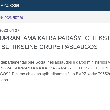
BVPŽ kodai
 Nr. 2023-657226
2023-04-27
SUPRANTAMA KALBA PARAŠYTO TEKS
O SU TIKSLINE GRUPE PASLAUGOS
ų departamentas prie Socialinės apsaugos ir darbo ministerijos
 „LENGVAI SUPRANTAMA KALBA PARAŠYTO TEKSTO TIKRINI
”. Pirkimo objektas apibūdinamas šiuo BVPŽ kodu: 795520
ugos.