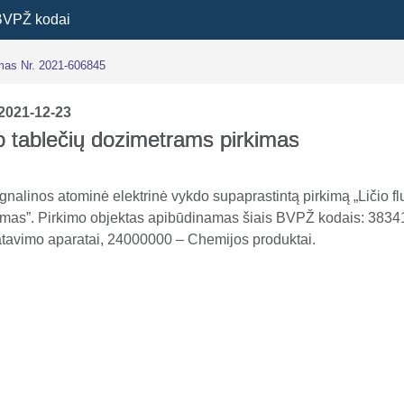
BVPŽ kodai
imas Nr. 2021-606845
2021-12-23
do tablečių dozimetrams pirkimas
gnalinos atominė elektrinė vykdo supaprastintą pirkimą „Ličio fl
imas”. Pirkimo objektas apibūdinamas šiais BVPŽ kodais: 383
tavimo aparatai, 24000000 – Chemijos produktai.