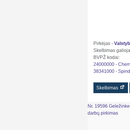
Pirkėjas -
Valstyb
Skelbimas galioja 
BVPŽ kodai:
24000000 - Chemi
38341000 - Spind
Skelbimas
Navigacija
Nr. 19596 Geležinkeli
darbų pirkimas
tarp
įrašų