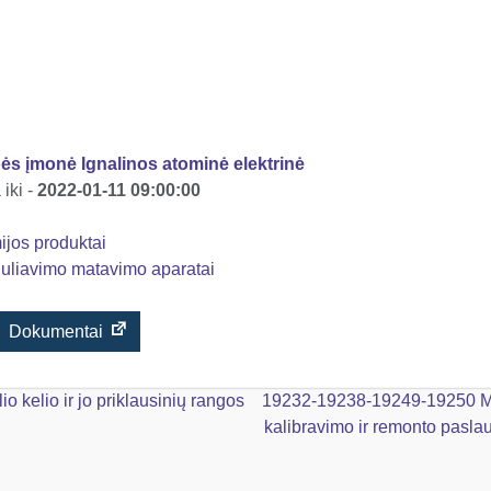
ės įmonė Ignalinos atominė elektrinė
iki -
2022-01-11 09:00:00
jos produktai
uliavimo matavimo aparatai
Dokumentai
o kelio ir jo priklausinių rangos
19232-19238-19249-19250 Met
kalibravimo ir remonto pasla