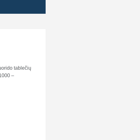
uorido tablečių
41000 –