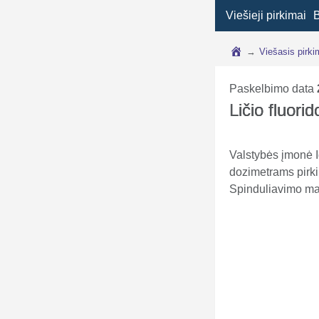
Viešieji pirkimai
→
Viešasis pirk
Paskelbimo data
Ličio fluori
Valstybės įmonė I
dozimetrams pirk
Spinduliavimo ma