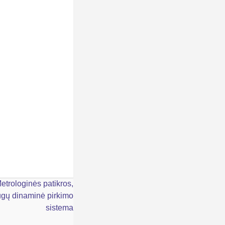
rologinės patikros,
ugų dinaminė pirkimo
sistema