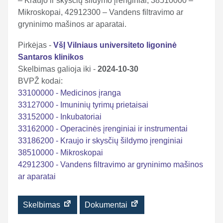
– Kraujo ir skysčių šildymo įrenginiai, 38510000 –
Mikroskopai, 42912300 – Vandens filtravimo ar
gryninimo mašinos ar aparatai.
Pirkėjas -
VšĮ Vilniaus universiteto ligoninė
Santaros klinikos
Skelbimas galioja iki -
2024-10-30
BVPŽ kodai:
33100000 - Medicinos įranga
33127000 - Imuninių tyrimų prietaisai
33152000 - Inkubatoriai
33162000 - Operacinės įrenginiai ir instrumentai
33186200 - Kraujo ir skysčių šildymo įrenginiai
38510000 - Mikroskopai
42912300 - Vandens filtravimo ar gryninimo mašinos
ar aparatai
Skelbimas
Dokumentai