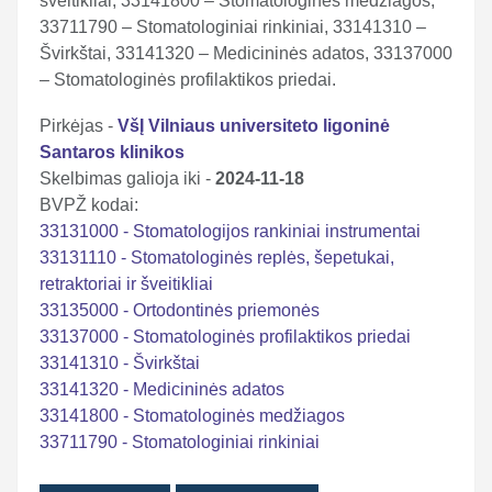
šveitikliai, 33141800 – Stomatologinės medžiagos,
33711790 – Stomatologiniai rinkiniai, 33141310 –
Švirkštai, 33141320 – Medicininės adatos, 33137000
– Stomatologinės profilaktikos priedai.
Pirkėjas -
VšĮ Vilniaus universiteto ligoninė
Santaros klinikos
Skelbimas galioja iki -
2024-11-18
BVPŽ kodai:
33131000 - Stomatologijos rankiniai instrumentai
33131110 - Stomatologinės replės, šepetukai,
retraktoriai ir šveitikliai
33135000 - Ortodontinės priemonės
33137000 - Stomatologinės profilaktikos priedai
33141310 - Švirkštai
33141320 - Medicininės adatos
33141800 - Stomatologinės medžiagos
33711790 - Stomatologiniai rinkiniai