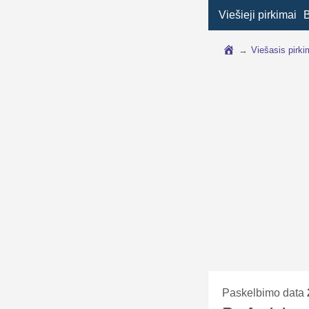
Viešieji pirkimai
→
Viešasis pirk
Paskelbimo data