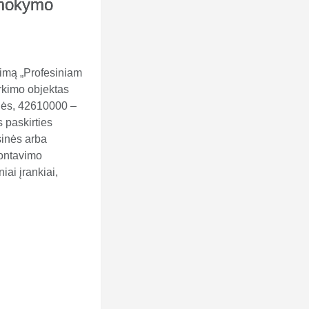
o mokymo
kimą „Profesiniam
rkimo objektas
lės, 42610000 –
 paskirties
sinės arba
montavimo
ai įrankiai,