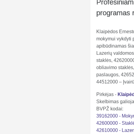
Profesiniam
programas r
Klaipėdos Ernesto
mokymui vykdyti p
apibūdinamas šia
Lazerių valdomos 
staklės, 42620000
obliavimo staklė
paslaugos, 426520
44512000 – Įvairū
Pirkėjas -
Klaipė
Skelbimas galioja 
BVPŽ kodai:
39162000 - Moky
42600000 - Stakl
42610000 - Lazeri