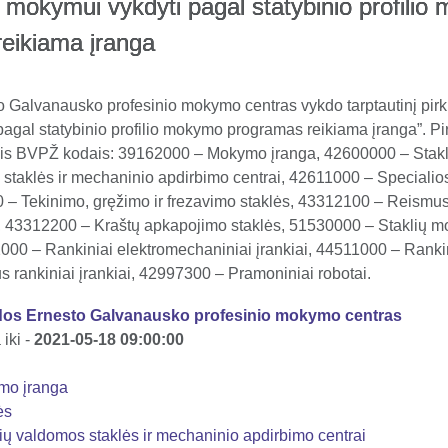
 mokymui vykdyti pagal statybinio profili
eikiama įranga
 Galvanausko profesinio mokymo centras vykdo tarptautinį pir
agal statybinio profilio mokymo programas reikiama įranga”. Pi
is BVPŽ kodais: 39162000 – Mokymo įranga, 42600000 – Stak
staklės ir mechaninio apdirbimo centrai, 42611000 – Specialios
 – Tekinimo, gręžimo ir frezavimo staklės, 43312100 – Reismu
s, 43312200 – Kraštų apkapojimo staklės, 51530000 – Staklių 
00 – Rankiniai elektromechaniniai įrankiai, 44511000 – Rankini
s rankiniai įrankiai, 42997300 – Pramoniniai robotai.
dos Ernesto Galvanausko profesinio mokymo centras
iki -
2021-05-18 09:00:00
mo įranga
ės
ų valdomos staklės ir mechaninio apdirbimo centrai