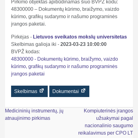
Pirkimo objektas apibūdinamas šiuo BVPŽ kodu:
48300000 – Dokumentų kūrimo, braižymo, vaizdo
kūrimo, grafikų sudarymo ir našumo programinės
įrangos paketai.
Pirkėjas -
Lietuvos sveikatos mokslų universitetas
Skelbimas galioja iki -
2023-03-23 10:00:00
BVPŽ kodas:
48300000 - Dokumentų kūrimo, braižymo, vaizdo
kūrimo, grafikų sudarymo ir našumo programinės
įrangos paketai
Skelbimas
Dokumentai
Navigacija
Medicininių instrumentų, jų
Kompiuterinės įrangos
atnaujinimo pirkimas
užsakymai pagal
tarp
nacionalinio saugumo
įrašų
reikalavimus per CPO LT