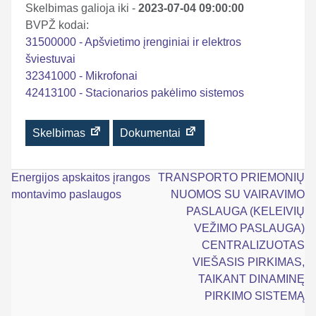
Skelbimas galioja iki -
2023-07-04 09:00:00
BVPŽ kodai:
31500000 - Apšvietimo įrenginiai ir elektros
šviestuvai
32341000 - Mikrofonai
42413100 - Stacionarios pakėlimo sistemos
Skelbimas
Dokumentai
Navigacija
Energijos apskaitos įrangos
TRANSPORTO PRIEMONIŲ
montavimo paslaugos
NUOMOS SU VAIRAVIMO
tarp
PASLAUGA (KELEIVIŲ
įrašų
VEŽIMO PASLAUGA)
CENTRALIZUOTAS
VIEŠASIS PIRKIMAS,
TAIKANT DINAMINĘ
PIRKIMO SISTEMĄ