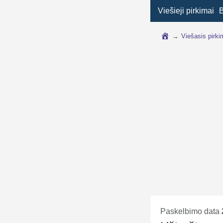
Viešieji pirkimai
→
Viešasis pirk
Paskelbimo data