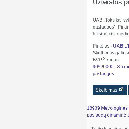
Užterštos p
UAB „Toksika“ vyk
paslaugos”. Pirk
toksinėmis, medic
Pirkėjas -
UAB „T
Skelbimas galioja 
BVPŽ kodas:
90520000 - Su rad
paslaugos
Skelbimas
Navigacija
18939 Metrologinės p
paslaugų dinaminė p
tarp
Turite klausimų ar