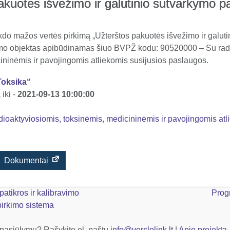
akuotės išvežimo ir galutinio sutvarkymo p
do mažos vertės pirkimą „Užterštos pakuotės išvežimo ir galut
imo objektas apibūdinamas šiuo BVPŽ kodu: 90520000 – Su rad
ininėmis ir pavojingomis atliekomis susijusios paslaugos.
oksika“
iki -
2021-09-13 10:00:00
ioaktyviosiomis, toksinėmis, medicininėmis ir pavojingomis atl
Dokumentai
atikros ir kalibravimo
Prog
irkimo sistema
 pasiūlymų? Rašykite el. paštu
info@verslolink.lt
|
Apie projektą