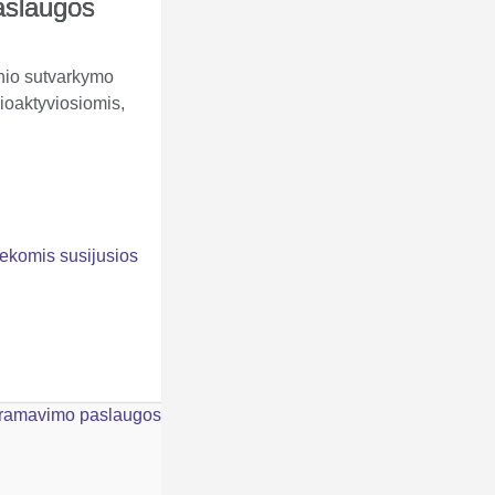
aslaugos
inio sutvarkymo
ioaktyviosiomis,
iekomis susijusios
ramavimo paslaugos