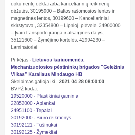
dokumentų dėklai arba kanceliarinių reikmenų
dėžutės, 30195900 – Baltos rašomosios lentos ir
magnetinės lentos, 30199600 – Kanceliariniai
skirstytuvai, 32354800 – Lipnioji plėvelė, 34900000
– Įvairi transporto įranga ir atsarginės dalys,
35121600 – Žymėjimo kortelės, 42994230 –
Laminatoriai.
Pirkėjas -
Lietuvos kariuomenės,
Mechanizuotosios pėstininkų brigados "Geležinis
Vilkas" Karaliaus Mindaugo HB
Skelbimas galioja iki -
2021-04-28 08:00:00
BVPŽ kodai:
19520000 - Plastikiniai gaminiai
22852000 - Aplankai
24951100 - Tepalai
30192000 - Biuro reikmenys
30192121 - Tušinukai
30192125 - Žymekliai