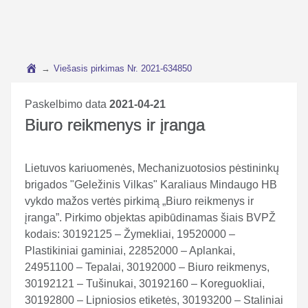
→
Viešasis pirkimas Nr. 2021-634850
Paskelbimo data
2021-04-21
Biuro reikmenys ir įranga
Lietuvos kariuomenės, Mechanizuotosios pėstininkų
brigados "Geležinis Vilkas" Karaliaus Mindaugo HB
vykdo mažos vertės pirkimą „Biuro reikmenys ir
įranga”. Pirkimo objektas apibūdinamas šiais BVPŽ
kodais: 30192125 – Žymekliai, 19520000 –
Plastikiniai gaminiai, 22852000 – Aplankai,
24951100 – Tepalai, 30192000 – Biuro reikmenys,
30192121 – Tušinukai, 30192160 – Koreguokliai,
30192800 – Lipniosios etiketės, 30193200 – Staliniai