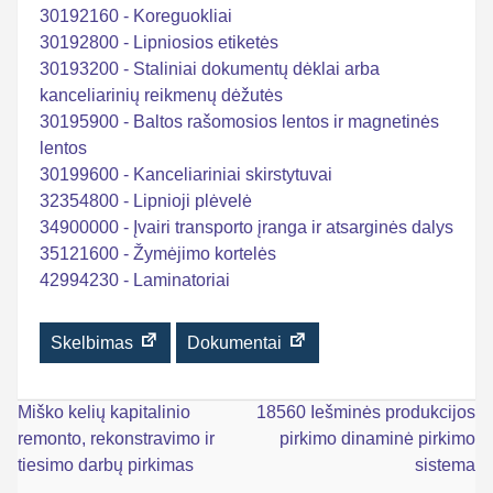
30192160 - Koreguokliai
30192800 - Lipniosios etiketės
30193200 - Staliniai dokumentų dėklai arba
kanceliarinių reikmenų dėžutės
30195900 - Baltos rašomosios lentos ir magnetinės
lentos
30199600 - Kanceliariniai skirstytuvai
32354800 - Lipnioji plėvelė
34900000 - Įvairi transporto įranga ir atsarginės dalys
35121600 - Žymėjimo kortelės
42994230 - Laminatoriai
Skelbimas
Dokumentai
Navigacija
Miško kelių kapitalinio
18560 Iešminės produkcijos
remonto, rekonstravimo ir
pirkimo dinaminė pirkimo
tarp
tiesimo darbų pirkimas
sistema