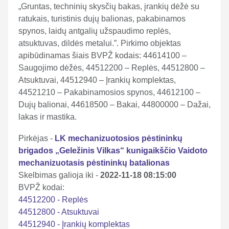
„Gruntas, techninių skysčių bakas, įrankių dėžė su
ratukais, turistinis dujų balionas, pakabinamos
spynos, laidų antgalių užspaudimo replės,
atsuktuvas, dildės metalui.”. Pirkimo objektas
apibūdinamas šiais BVPŽ kodais: 44614100 –
Saugojimo dėžės, 44512200 – Replės, 44512800 –
Atsuktuvai, 44512940 – Įrankių komplektas,
44521210 – Pakabinamosios spynos, 44612100 –
Dujų balionai, 44618500 – Bakai, 44800000 – Dažai,
lakas ir mastika.
Pirkėjas -
LK mechanizuotosios pėstininkų
brigados „Geležinis Vilkas“ kunigaikščio Vaidoto
mechanizuotasis pėstininkų batalionas
Skelbimas galioja iki -
2022-11-18 08:15:00
BVPŽ kodai:
44512200 - Replės
44512800 - Atsuktuvai
44512940 - Įrankių komplektas