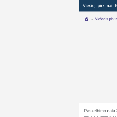
Viešieji pirkimai
→
Viešasis pirk
Paskelbimo data