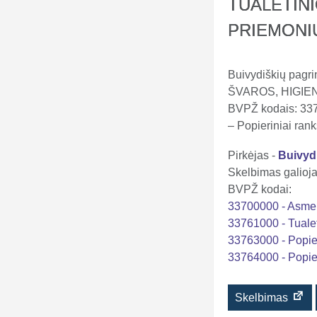
TUALETINI
PRIEMONI
Buivydiškių pag
ŠVAROS, HIGIENO
BVPŽ kodais: 337
– Popieriniai ran
Pirkėjas -
Buivyd
Skelbimas galioja 
BVPŽ kodai:
33700000 - Asmen
33761000 - Tualet
33763000 - Popier
33764000 - Popie
Skelbimas