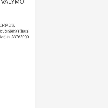
R VALYMO
IERIAUS,
būdinamas šiais
ierius, 33763000