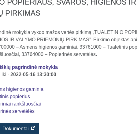
O POPIERIAUS, ŠVAROS, HIGIENOS I
Ų PIRKIMAS
rindinė mokykla vykdo mažos vertės pirkimą „TUALETINIO POP
S IR VALYMO PRIEMONIŲ PIRKIMAS”. Pirkimo objektas api
00000 – Asmens higienos gaminiai, 33761000 – Tualetinis pop
kšluosčiai, 33764000 – Popierinės servetėlės.
iškių pagrindinė mokykla
iki -
2022-05-16 13:30:00
s higienos gaminiai
inis popierius
iniai rankšluosčiai
rinės servetėlės
Dokumentai